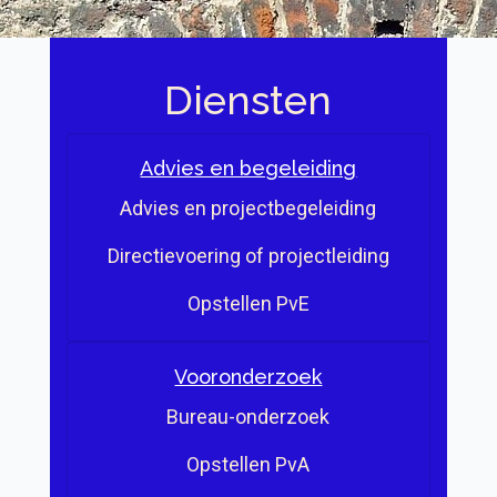
Diensten
Advies en begeleiding
Advies en projectbegeleiding
Directievoering of projectleiding
Opstellen PvE
Vooronderzoek
Bureau-onderzoek
Opstellen PvA