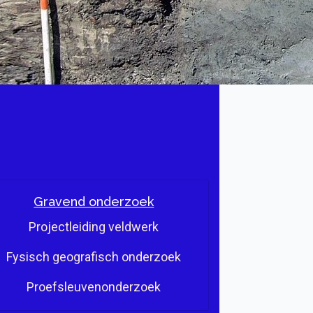
Gravend onderzoek
Projectleiding veldwerk
Fysisch geografisch onderzoek
Proefsleuvenonderzoek