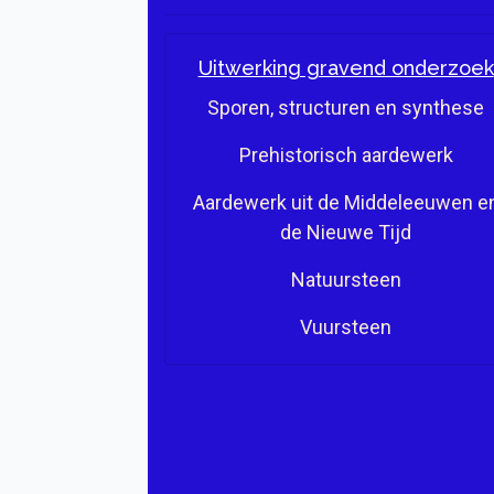
Uitwerking gravend onderzoek
Sporen, structuren en synthese
Prehistorisch aardewerk
Aardewerk uit de Middeleeuwen e
de Nieuwe Tijd
Natuursteen
Vuursteen