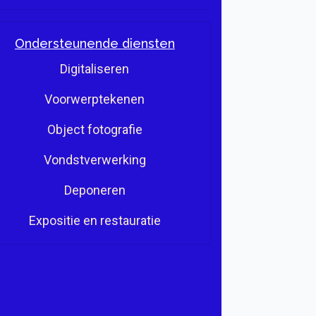
Ondersteunende diensten
Digitaliseren
Voorwerptekenen
Object fotografie
Vondstverwerking
Deponeren
Expositie en restauratie