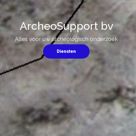
ArcheoSupport bv
Alles voor uw archeologisch onderzoek
Diensten